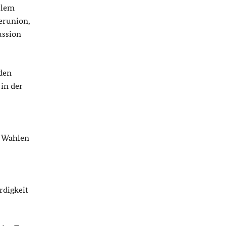
llem
erunion,
ussion
den
in der
n Wahlen
rdigkeit