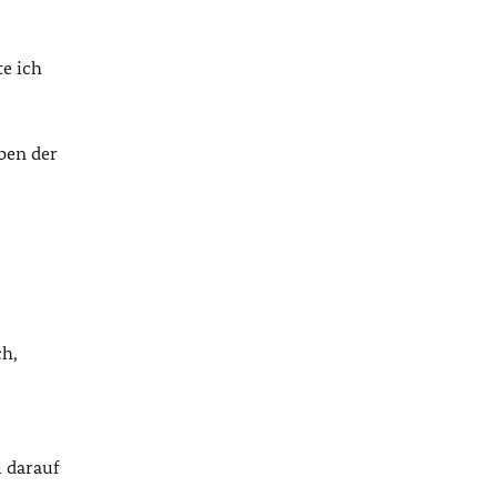
te ich
ben der
ch,
 darauf