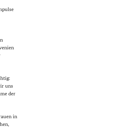
Impulse
en
owenien
r
htig:
ir uns
ame der
rauen in
ehen,