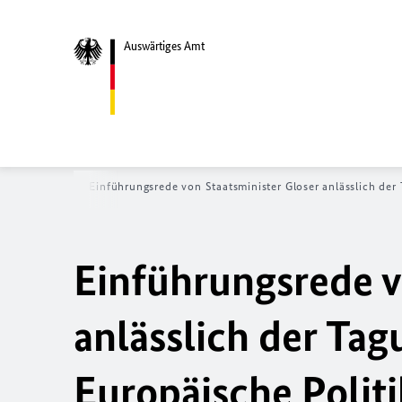
Auswärtiges Amt
eite
News
Einführungsrede von Staatsminister Gloser anlässlich der 
Einführungsrede v
anlässlich der Tag
Europäische Politi