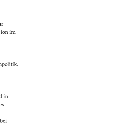
ur
sion im
politik.
d in
es
bei