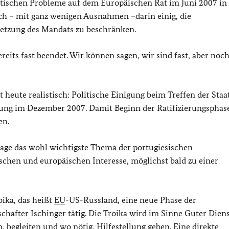
tischen Probleme auf dem Europäischen Rat im Juni 2007 in 
sich – mit ganz wenigen Ausnahmen –darin einig, die
setzung des Mandats zu beschränken.
eits fast beendet. Wir können sagen, wir sind fast, aber noch
t heute realistisch: Politische Einigung beim Treffen der Staa
nung im Dezember 2007. Damit Beginn der Ratifizierungsphas
en.
age das wohl wichtigste Thema der portugiesischen
tschen und europäischen Interesse, möglichst bald zu einer
ika, das heißt
EU
-US-Russland, eine neue Phase der
schafter Ischinger tätig. Die Troika wird im Sinne Guter Diens
, begleiten und wo nötig, Hilfestellung geben. Eine direkte