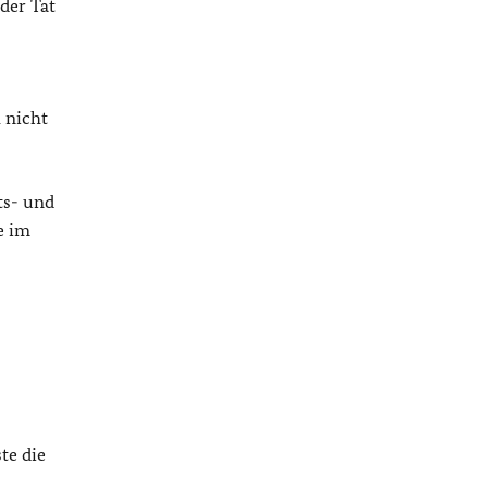
der Tat
 nicht
ts- und
e im
te die