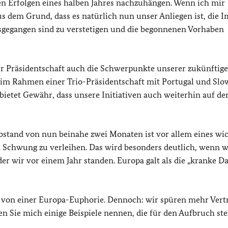
den Erfolgen eines halben Jahres nachzuhängen. Wenn ich mir
s dem Grund, dass es natürlich nun unser Anliegen ist, die 
usgegangen sind zu verstetigen und die begonnenen Vorhaben
r Präsidentschaft auch die Schwerpunkte unserer zukünftig
 – im Rahmen einer Trio-Präsidentschaft mit Portugal und Sl
ietet Gewähr, dass unsere Initiativen auch weiterhin auf de
bstand von nun beinahe zwei Monaten ist vor allem eines wic
 Schwung zu verleihen. Das wird besonders deutlich, wenn w
er wir vor einem Jahr standen. Europa galt als die „kranke D
t von einer Europa-Euphorie. Dennoch: wir spüren mehr Vert
n Sie mich einige Beispiele nennen, die für den Aufbruch st