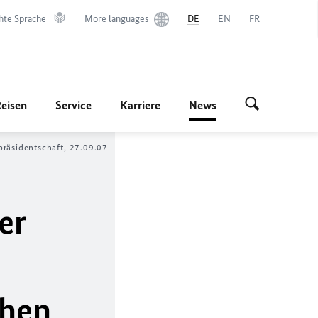
hte Sprache
More languages
DE
EN
FR
Reisen
Service
Karriere
News
präsidentschaft, 27.09.07
er
chen