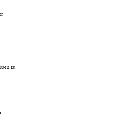
er
ossen zu
m