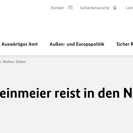
Kontakt
Gebärdensprache
Leic
Auswärtiges Amt
Außen- und Europapolitik
Sicher 
den Nahen Osten
einmeier reist in den 