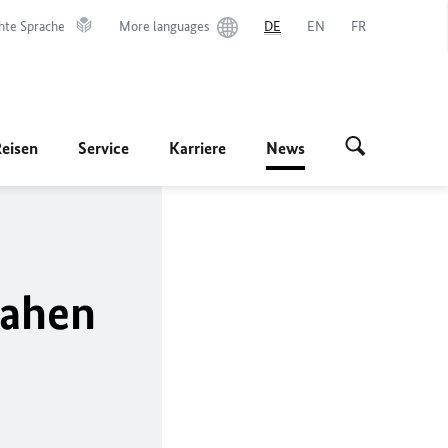
hte Sprache
More languages
DE
EN
FR
Reisen
Service
Karriere
News
Nahen