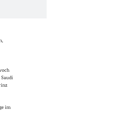
n,
twoch
 Saudi
rinz
ge im