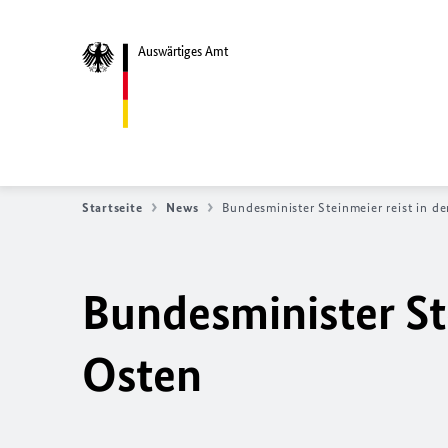
Auswärtiges Amt
Startseite
News
Bundesminister Steinmeier reist in 
Bundesminister St
Osten