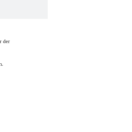
r der
n.