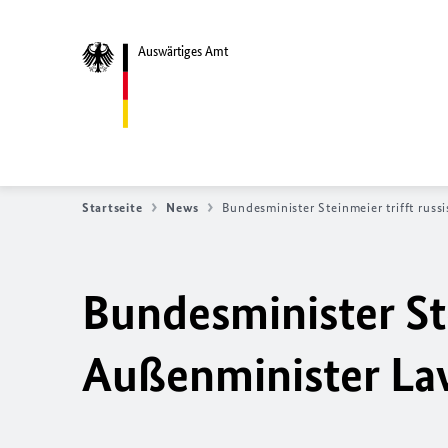
Auswärtiges Amt
Startseite
News
Bundesminister Steinmeier trifft rus
Bundesminister Ste
Außenminister L