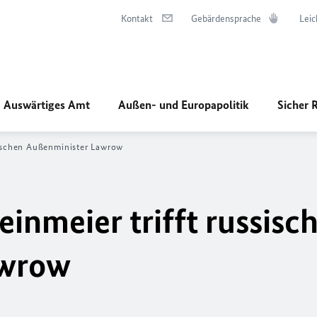
Kontakt
Gebärdensprache
Leic
Auswärtiges Amt
Außen- und Europapolitik
Sicher 
sischen Außenminister Lawrow
inmeier trifft russisc
awrow