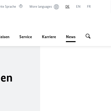
hte Sprache
More languages
DE
EN
FR
Reisen
Service
Karriere
News
hen