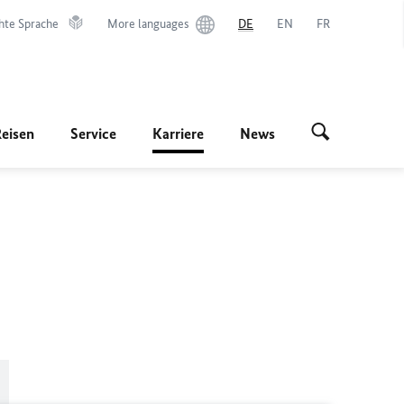
hte Sprache
More languages
DE
EN
FR
Reisen
Service
Karriere
News