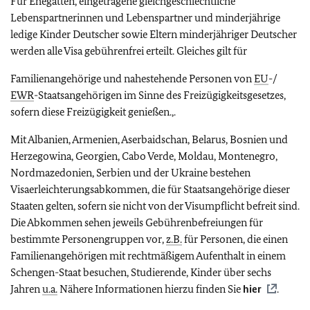
Für Ehegatten, eingetragene gleichgeschlechtliche
Lebenspartnerinnen und Lebenspartner und minderjährige
ledige Kinder Deutscher sowie Eltern minderjähriger Deutscher
werden alle Visa gebührenfrei erteilt. Gleiches gilt für
Familienangehörige und nahestehende Personen von
EU
-/
EWR
-Staatsangehörigen im Sinne des Freizügigkeitsgesetzes,
sofern diese Freizügigkeit genießen.,.
Mit Albanien, Armenien, Aserbaidschan, Belarus, Bosnien und
Herzegowina, Georgien, Cabo Verde, Moldau, Montenegro,
Nordmazedonien, Serbien und der Ukraine bestehen
Visaerleichterungsabkommen, die für Staatsangehörige dieser
Staaten gelten, sofern sie nicht von der Visumpflicht befreit sind.
Die Abkommen sehen jeweils Gebührenbefreiungen für
bestimmte Personengruppen vor,
z.B.
für Personen, die einen
Familienangehörigen mit rechtmäßigem Aufenthalt in einem
Schengen-Staat besuchen, Studierende, Kinder über sechs
Jahren
u.a.
Nähere Informationen hierzu finden Sie
hier
.