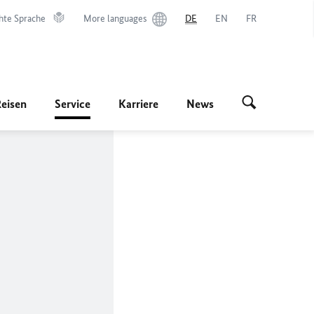
hte Sprache
More languages
DE
EN
FR
Reisen
Service
Karriere
News