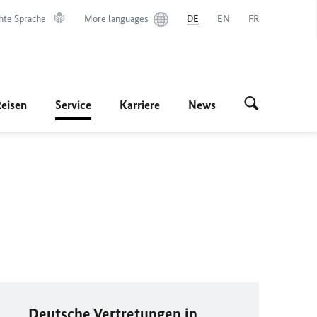
hte Sprache
More languages
DE
EN
FR
Reisen
Service
Karriere
News
Deutsche Vertretungen in