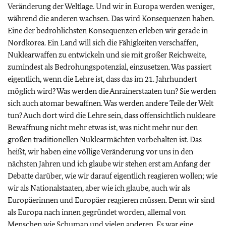
Veränderung der Weltlage. Und wir in Europa werden weniger,
während die anderen wachsen. Das wird Konsequenzen haben.
Eine der bedrohlichsten Konsequenzen erleben wir gerade in
Nordkorea. Ein Land will sich die Fähigkeiten verschaffen,
Nuklearwaffen zu entwickeln und sie mit großer Reichweite,
zumindest als Bedrohungspotenzial, einzusetzen. Was passiert
eigentlich, wenn die Lehre ist, dass das im 21. Jahrhundert
möglich wird? Was werden die Anrainerstaaten tun? Sie werden
sich auch atomar bewaffnen. Was werden andere Teile der Welt
tun? Auch dort wird die Lehre sein, dass offensichtlich nukleare
Bewaffnung nicht mehr etwas ist, was nicht mehr nur den
großen traditionellen Nuklearmächten vorbehalten ist. Das
heißt, wir haben eine völlige Veränderung vor uns in den
nächsten Jahren und ich glaube wir stehen erst am Anfang der
Debatte darüber, wie wir darauf eigentlich reagieren wollen; wie
wir als Nationalstaaten, aber wie ich glaube, auch wir als
Europäerinnen und Europäer reagieren müssen. Denn wir sind
als Europa nach innen gegründet worden, allemal von
Menschen wie Schuman und vielen anderen. Es war eine