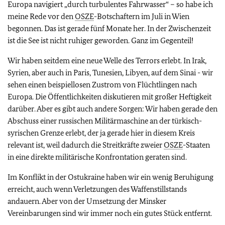
Europa navigiert „durch turbulentes Fahrwasser“ – so habe ich
meine Rede vor den
OSZE
-Botschaftern im Juli in Wien
begonnen. Das ist gerade fünf Monate her. In der Zwischenzeit
ist die See ist nicht ruhiger geworden. Ganz im Gegenteil!
Wir haben seitdem eine neue Welle des Terrors erlebt. In Irak,
Syrien, aber auch in Paris, Tunesien, Libyen, auf dem Sinai - wir
sehen einen beispiellosen Zustrom von Flüchtlingen nach
Europa. Die Öffentlichkeiten diskutieren mit großer Heftigkeit
darüber. Aber es gibt auch andere Sorgen: Wir haben gerade den
Abschuss einer russischen Militärmaschine an der türkisch-
syrischen Grenze erlebt, der ja gerade hier in diesem Kreis
relevant ist, weil dadurch die Streitkräfte zweier
OSZE
-Staaten
in eine direkte militärische Konfrontation geraten sind.
Im Konflikt in der Ostukraine haben wir ein wenig Beruhigung
erreicht, auch wenn Verletzungen des Waffenstillstands
andauern. Aber von der Umsetzung der Minsker
Vereinbarungen sind wir immer noch ein gutes Stück entfernt.