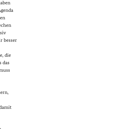
haben
Agenda
hen
rechen
siv
r besser
, die
s das
 muss
ern,
 damit