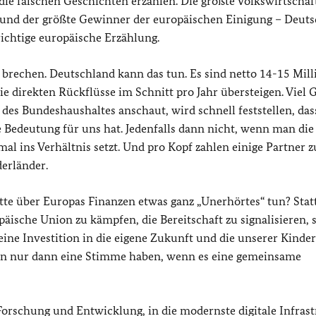
ie falschen Geschichten erzählen. Die größte Volkswirtschaf
t und der größte Gewinner der europäischen Einigung – Deut
richtige europäische Erzählung.
u brechen. Deutschland kann das tun. Es sind netto 14-15 Mill
 direkten Rückflüsse im Schnitt pro Jahr übersteigen. Viel G
 des Bundeshaushaltes anschaut, wird schnell feststellen, das
Bedeutung für uns hat. Jedenfalls dann nicht, wenn man die
l ins Verhältnis setzt. Und pro Kopf zahlen einige Partner z
erländer.
tte über Europas Finanzen etwas ganz „Unerhörtes“ tun? Statt
äische Union zu kämpfen, die Bereitschaft zu signalisieren, 
 eine Investition in die eigene Zukunft und die unserer Kinde
gen nur dann eine Stimme haben, wenn es eine gemeinsame
 Forschung und Entwicklung, in die modernste digitale Infras