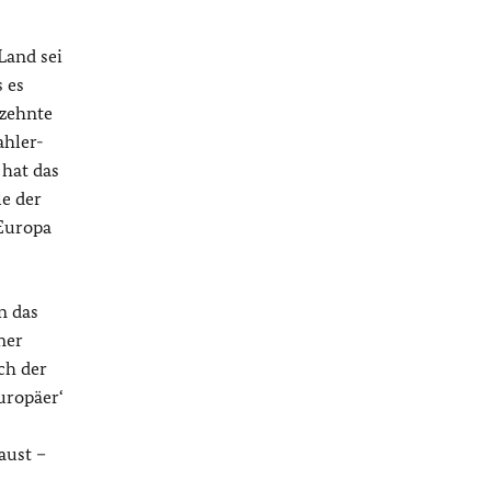
Land sei
 es
rzehnte
ahler-
 hat das
le der
Europa
n das
ner
ch der
uropäer‘
aust –