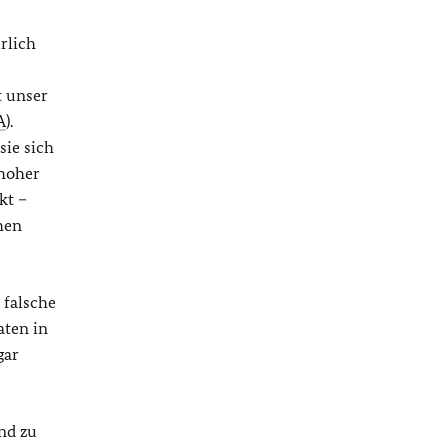
rlich
t unser
A
).
sie sich
 hoher
kt –
hen
 falsche
aten in
gar
nd zu