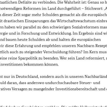
atlichen Defizite zu verbinden. Die Wahrheit ist: Genau so 
e notwendigen Reformen im Land durchgeführt – Stichwort: ‚
 dieser Zeit sogar mehr Schulden gemacht als die europäisc
mit drastischen Einsparungen das Wirtschaftswachstum einb
sen haben wir parallel zu den schwierigen Sozialreformen mas
nergie und in Forschung und Entwicklung. Im Ergebnis sind wi
und bauen heute Schulden ab und halten die europäischen
 wir diese Erfahrung und empfehlen unseren Nachbarn Rezepte
tztlich auch zu steigender Verschuldung führen? Im Kern mus
 eine reine Sparpolitik zu beenden. Wer sein Land reformiert,
i Investitionen bekommen können.
cht nur in Deutschland, sondern auch in unseren Nachbarländ
chuld daran, dass anderswo undurchschaubare Steuer- und
atives Versagen zu mangelnder Investitionsbereitschaft und