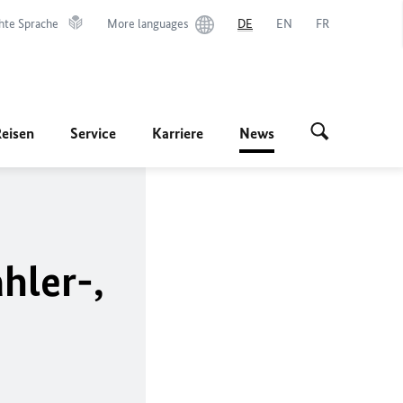
hte Sprache
More languages
DE
EN
FR
Reisen
Service
Karriere
News
hler-,