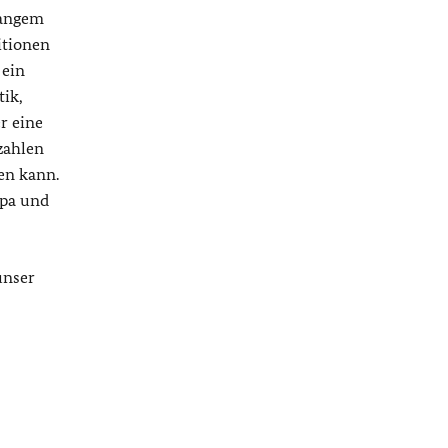
langem
itionen
 ein
tik,
r eine
zahlen
en kann.
opa und
unser