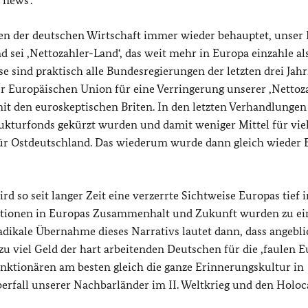
 news‘.
len der deutschen Wirtschaft immer wieder behauptet, unser 
d sei ‚Nettozahler-Land‘, das weit mehr in Europa einzahle als
sind praktisch alle Bundesregierungen der letzten drei Jah
r Europäischen Union für eine Verringerung unserer ‚Nettoz
t den euroskeptischen Briten. In den letzten Verhandlungen
trukturfonds gekürzt wurden und damit weniger Mittel für vie
ür Ostdeutschland. Das wiederum wurde dann gleich wieder 
d so seit langer Zeit eine verzerrte Sichtweise Europas tief i
stitionen in Europas Zusammenhalt und Zukunft wurden zu ei
adikale Übernahme dieses Narrativs lautet dann, dass angebli
u viel Geld der hart arbeitenden Deutschen für die ‚faulen E
nktionären am besten gleich die ganze Erinnerungskultur in
erfall unserer Nachbarländer im II. Weltkrieg und den Holoc