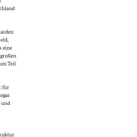
t
schland
iarden
eld,
s eine
 großen
um Teil
 für
sogar
r und
truktur