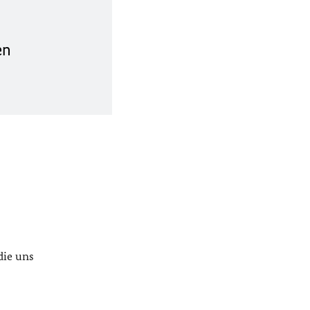
en
die uns