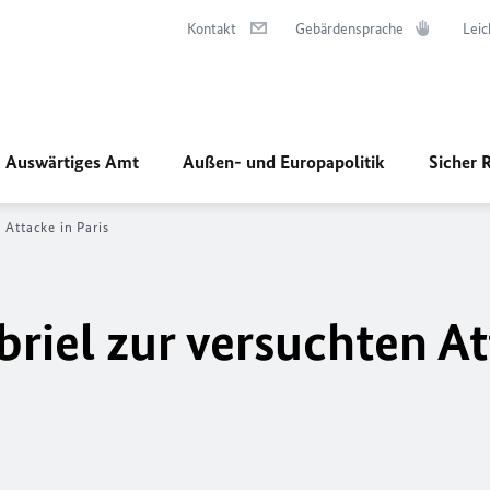
Kontakt
Gebärdensprache
Leic
Auswärtiges Amt
Außen- und Europapolitik
Sicher 
 Attacke in Paris
riel zur versuchten A