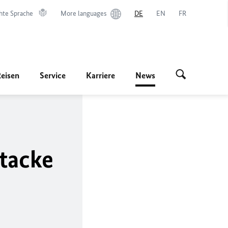
hte Sprache
More languages
DE
EN
FR
Reisen
Service
Karriere
News
ttacke