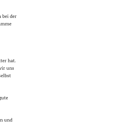
 bei der
ramme
ter hat.
wir uns
selbst
gute
en und