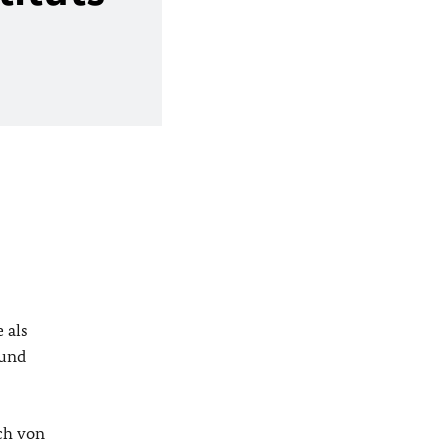
 als
 und
ch von