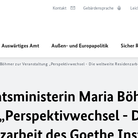
Kontakt
Gebärdensprache
Leic
Auswärtiges Amt
Außen- und Europapolitik
Sicher 
Böhmer zur Veranstaltung „Perspektivwechsel - Die weltweite Residenzarbe
tsministerin Maria B
 „Perspektivwechsel - 
zarbeit des Goethe Ins