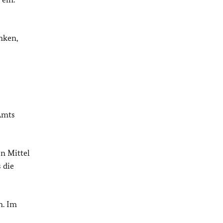
nken,
Amts
en Mittel
 die
n. Im