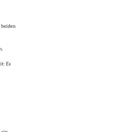
 beiden
n.
t: Es
 ein.