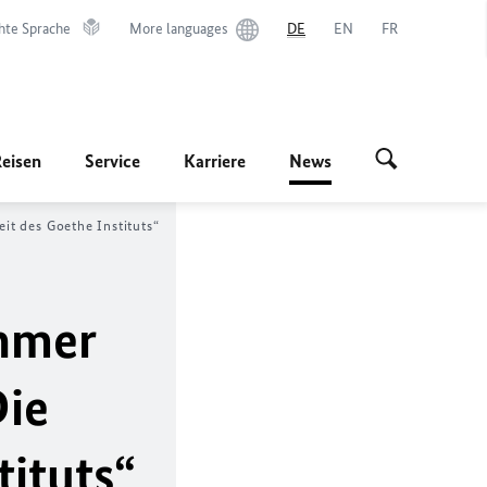
hte Sprache
More languages
DE
EN
FR
Reisen
Service
Karriere
News
it des Goethe Instituts“
öhmer
Die
tituts“