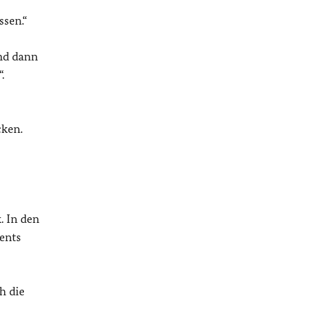
ssen.“
nd dann
.
cken.
. In den
ents
h die