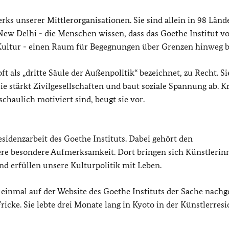
erks unserer Mittlerorganisationen. Sie sind allein in 98 Länd
New Delhi - die Menschen wissen, dass das Goethe Institut vo
Kultur - einen Raum für Begegnungen über Grenzen hinweg bi
t als „dritte Säule der Außenpolitik“ bezeichnet, zu Recht. Si
e stärkt Zivilgesellschaften und baut soziale Spannung ab. K
schaulich motiviert sind, beugt sie vor.
esidenzarbeit des Goethe Instituts. Dabei gehört den
re besondere Aufmerksamkeit. Dort bringen sich Künstlerin
nd erfüllen unsere Kulturpolitik mit Leben.
 einmal auf der Website des Goethe Instituts der Sache nachg
ricke. Sie lebte drei Monate lang in Kyoto in der Künstlerres