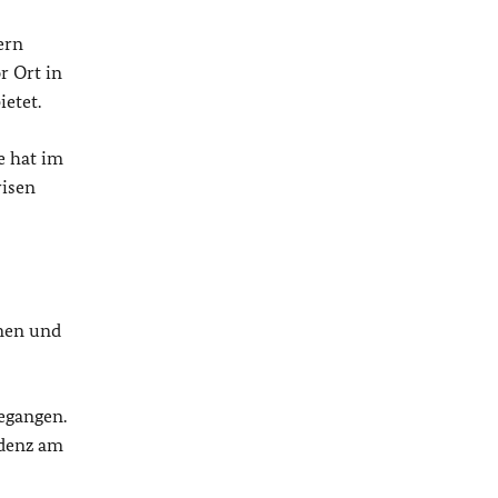
ern
r Ort in
etet.
e hat im
risen
nen und
egangen.
idenz am