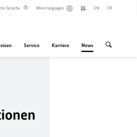
hte Sprache
More languages
DE
EN
FR
Reisen
Service
Karriere
News
tionen