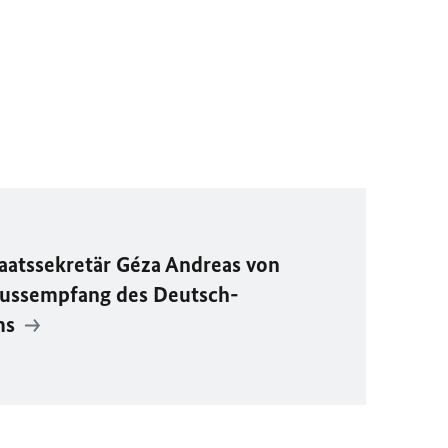
aatssekretär Géza Andreas von
lussempfang des Deutsch-
ms