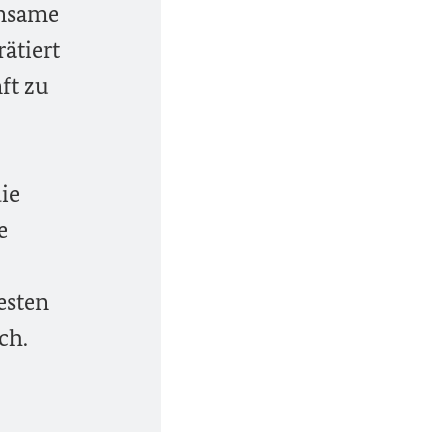
insame
ätiert
ft zu
ie
e
esten
ch.