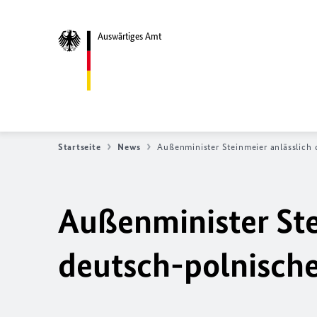
Auswärtiges Amt
Startseite
News
Außenminister Steinmeier anlässlich
Außenminister Ste
deutsch-polnisch