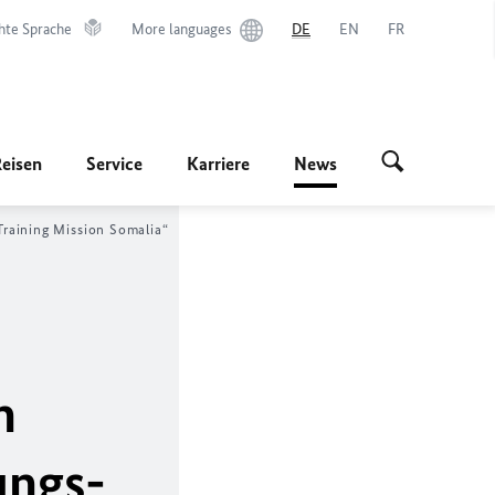
hte Sprache
More languages
DE
EN
FR
Reisen
Service
Karriere
News
raining Mission Somalia“
n
ungs-