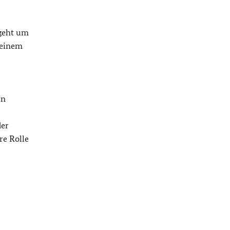
 geht um
 einem
en
der
re Rolle