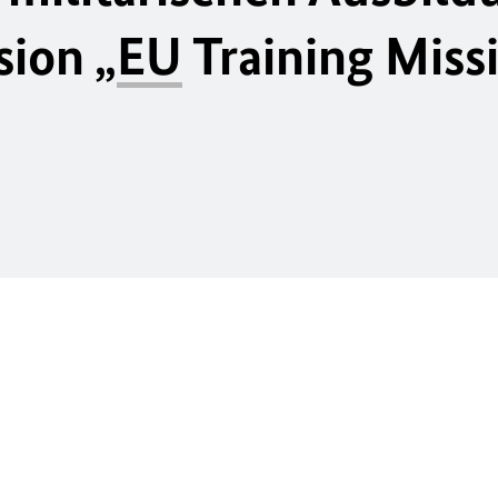
ion „
EU
Training Miss