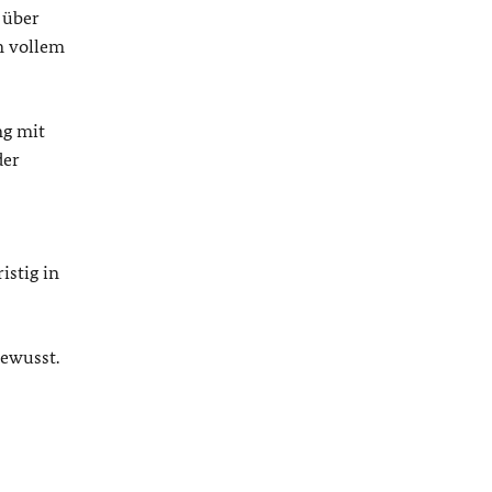
 über
n vollem
ng mit
der
istig in
bewusst.