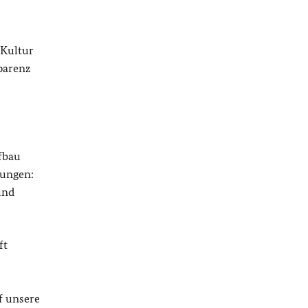
 Kultur
parenz
fbau
gungen:
und
ft
f unsere