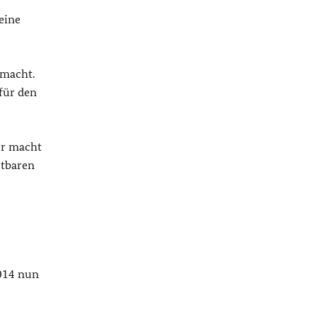
eine
emacht.
für den
er macht
stbaren
2014 nun