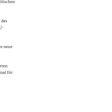
litischen
 des
U
-
te neue
rten
nal für