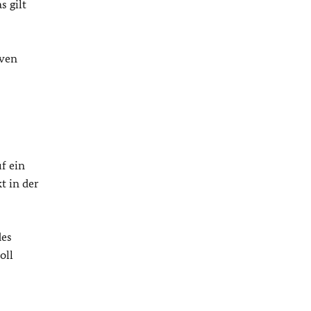
s gilt
iven
f ein
t in der
des
oll