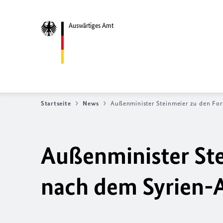
Auswärtiges Amt
Startseite
News
Außenminister Steinmeier zu den For
Außenminister Ste
nach dem Syrien-A