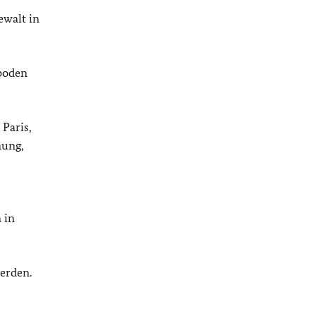
ewalt in
rboden
 Paris,
mung,
 in
werden.