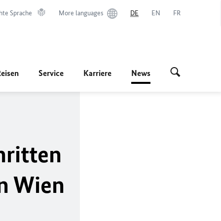
hte Sprache
More languages
DE
EN
FR
Reisen
Service
Karriere
News
ritten
in Wien