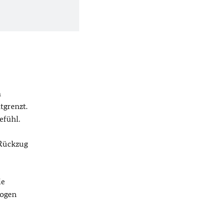
n
tgrenzt.
efühl.
 Rückzug
ie
logen