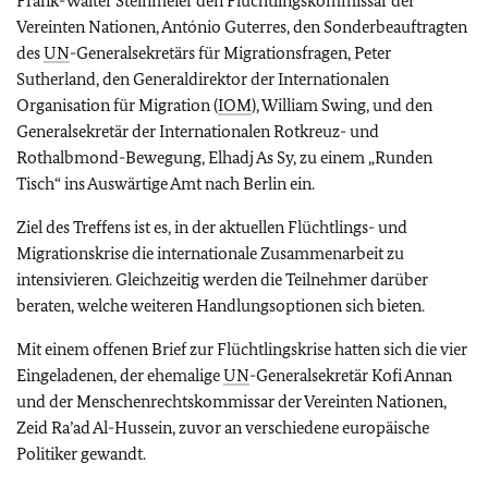
Frank-Walter Steinmeier den Flüchtlingskommissar der
Vereinten Nationen, António Guterres, den Sonderbeauftragten
des
UN
-Generalsekretärs für Migrationsfragen, Peter
Sutherland, den Generaldirektor der Internationalen
Organisation für Migration (
IOM
), William Swing, und den
Generalsekretär der Internationalen Rotkreuz- und
Rothalbmond-Bewegung, Elhadj As Sy, zu einem „Runden
Tisch“ ins Auswärtige Amt nach Berlin ein.
Ziel des Treffens ist es, in der aktuellen Flüchtlings- und
Migrationskrise die internationale Zusammenarbeit zu
intensivieren. Gleichzeitig werden die Teilnehmer darüber
beraten, welche weiteren Handlungsoptionen sich bieten.
Mit einem offenen Brief zur Flüchtlingskrise hatten sich die vier
Eingeladenen, der ehemalige
UN
-Generalsekretär Kofi Annan
und der Menschenrechtskommissar der Vereinten Nationen,
Zeid Ra’ad Al-Hussein, zuvor an verschiedene europäische
Politiker gewandt.