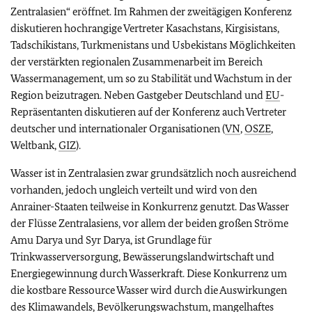
Zentralasien“ eröffnet. Im Rahmen der zweitägigen Konferenz
diskutieren hochrangige Vertreter Kasachstans, Kirgisistans,
Tadschikistans, Turkmenistans und Usbekistans Möglichkeiten
der verstärkten regionalen Zusammenarbeit im Bereich
Wassermanagement, um so zu Stabilität und Wachstum in der
Region beizutragen. Neben Gastgeber Deutschland und
EU
-
Repräsentanten diskutieren auf der Konferenz auch Vertreter
deutscher und internationaler Organisationen (
VN
,
OSZE
,
Weltbank,
GIZ
).
Wasser ist in Zentralasien zwar grundsätzlich noch ausreichend
vorhanden, jedoch ungleich verteilt und wird von den
Anrainer-Staaten teilweise in Konkurrenz genutzt. Das Wasser
der Flüsse Zentralasiens, vor allem der beiden großen Ströme
Amu Darya und Syr Darya, ist Grundlage für
Trinkwasserversorgung, Bewässerungslandwirtschaft und
Energiegewinnung durch Wasserkraft. Diese Konkurrenz um
die kostbare Ressource Wasser wird durch die Auswirkungen
des Klimawandels, Bevölkerungswachstum, mangelhaftes