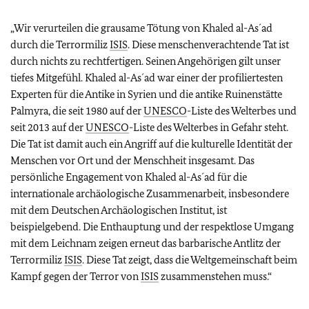
„Wir verurteilen die grausame Tötung von Khaled al-As´ad
durch die Terrormiliz
ISIS
. Diese menschenverachtende Tat ist
durch nichts zu rechtfertigen. Seinen Angehörigen gilt unser
tiefes Mitgefühl. Khaled al-As´ad war einer der profiliertesten
Experten für die Antike in Syrien und die antike Ruinenstätte
Palmyra, die seit 1980 auf der
UNESCO
-Liste des Welterbes und
seit 2013 auf der
UNESCO
-Liste des Welterbes in Gefahr steht.
Die Tat ist damit auch ein Angriff auf die kulturelle Identität der
Menschen vor Ort und der Menschheit insgesamt. Das
persönliche Engagement von Khaled al-As´ad für die
internationale archäologische Zusammenarbeit, insbesondere
mit dem Deutschen Archäologischen Institut, ist
beispielgebend. Die Enthauptung und der respektlose Umgang
mit dem Leichnam zeigen erneut das barbarische Antlitz der
Terrormiliz
ISIS
. Diese Tat zeigt, dass die Weltgemeinschaft beim
Kampf gegen der Terror von
ISIS
zusammenstehen muss.“