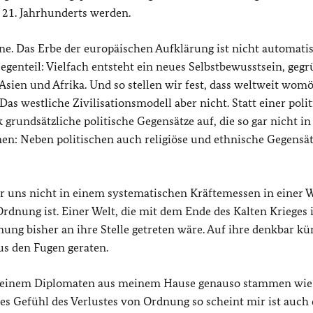
 21. Jahrhunderts werden.
ne. Das Erbe der europäischen Aufklärung ist nicht automati
egenteil: Vielfach entsteht ein neues Selbstbewusstsein, geg
 Asien und Afrika. Und so stellen wir fest, dass weltweit wom
westliche Zivilisationsmodell aber nicht. Statt einer poli
rundsätzliche politische Gegensätze auf, die so gar nicht in
nen: Neben politischen auch religiöse und ethnische Gegensä
 wir uns nicht in einem systematischen Kräftemessen in einer 
dnung ist. Einer Welt, die mit dem Ende des Kalten Krieges i
ung bisher an ihre Stelle getreten wäre. Auf ihre denkbar kü
aus den Fugen geraten.
on einem Diplomaten aus meinem Hause genauso stammen wie
s Gefühl des Verlustes von Ordnung so scheint mir ist auch 