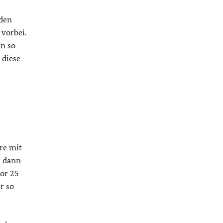
 den
 vorbei.
in so
 diese
re mit
, dann
vor 25
r so