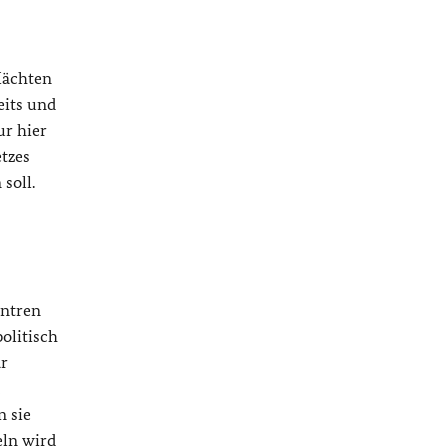
Mächten
eits und
ur hier
etzes
soll.
entren
olitisch
är
n sie
eln wird