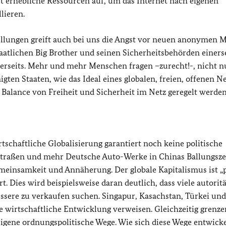
t erhebliche Ressourcen auf, um das Internet nach eigenen
lieren.
lungen greift auch bei uns die Angst vor neuen anonymen 
aatlichen Big Brother und seinen Sicherheitsbehörden einers
rseits. Mehr und mehr Menschen fragen –zurecht!-, nicht n
en Staaten, wie das Ideal eines globalen, freien, offenen N
 Balance von Freiheit und Sicherheit im Netz geregelt werden 
tschaftliche Globalisierung garantiert noch keine politische
traßen und mehr Deutsche Auto-Werke in Chinas Ballungsz
meinsamkeit und Annäherung. Der globale Kapitalismus ist „p
t. Dies wird beispielsweise daran deutlich, dass viele autorit
ssere zu verkaufen suchen. Singapur, Kasachstan, Türkei und
e wirtschaftliche Entwicklung verweisen. Gleichzeitig grenze
gene ordnungspolitische Wege. Wie sich diese Wege entwick