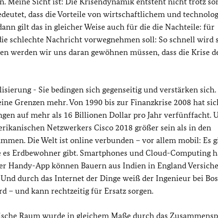
 Meine Sicht ist: Die Krisendynamik entsteht nicht trotz s
deutet, dass die Vorteile von wirtschaftlichem und technol
nn gilt das in gleicher Weise auch für die die Nachteile: für
ie schlechte Nachricht vorwegnehmen soll: So schnell wird s
gen werden wir uns daran gewöhnen müssen, dass die Krise d
sierung - Sie bedingen sich gegenseitig und verstärken sich.
ine Grenzen mehr. Von 1990 bis zur Finanzkrise 2008 hat sic
en auf mehr als 16 Billionen Dollar pro Jahr verfünffacht. 
rikanischen Netzwerkers Cisco 2018 größer sein als in den
mmen. Die Welt ist online verbunden – vor allem mobil: Es g
 wie es Erdbewohner gibt. Smartphones und Cloud-Computing 
 Per Handy-App können Bauern aus Indien in England Versich
. Und durch das Internet der Dinge weiß der Ingenieur bei Bos
d – und kann rechtzeitig für Ersatz sorgen.
litische Raum wurde in gleichem Maße durch das Zusammensp