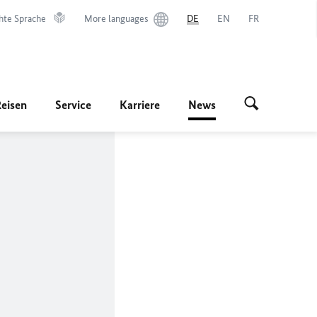
hte Sprache
More languages
DE
EN
FR
Reisen
Service
Karriere
News