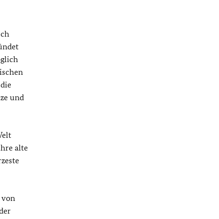
sch
ründet
öglich
tischen
 die
tze und
Welt
hre alte
rzeste
 von
der