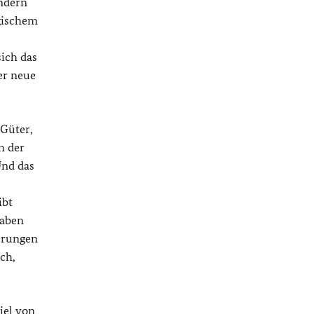
ondern
ogischem
ich das
er neue
 Güter,
h der
Und das
ibt
haben
erungen
ch,
iel von