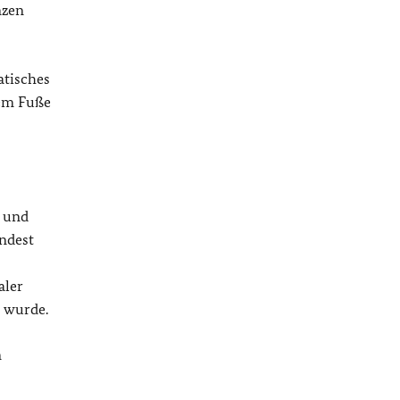
nzen
atisches
dem Fuße
- und
indest
aler
t wurde.
m