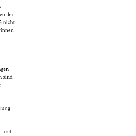
s
 zu den
S
nicht
winnen
ngen
n sind
r
erung
tt und