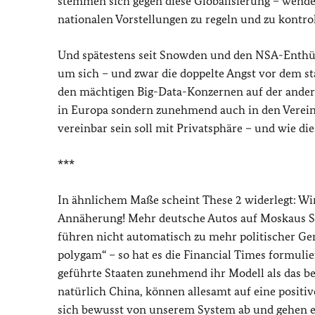
stemmen sich gegen diese Globalisierung – wende
nationalen Vorstellungen zu regeln und zu kontrol
Und spätestens seit Snowden und den NSA-Enthül
um sich – und zwar die doppelte Angst vor dem st
den mächtigen Big-Data-Konzernen auf der andere
in Europa sondern zunehmend auch in den Vereinigt
vereinbar sein soll mit Privatsphäre – und wie die
***
In ähnlichem Maße scheint These 2 widerlegt: Wir
Annäherung! Mehr deutsche Autos auf Moskaus S
führen nicht automatisch zu mehr politischer Ge
polygam“ – so hat es die Financial Times formulier
geführte Staaten zunehmend ihr Modell als das be
natürlich China, können allesamt auf eine positiv
sich bewusst von unserem System ab und gehen ei