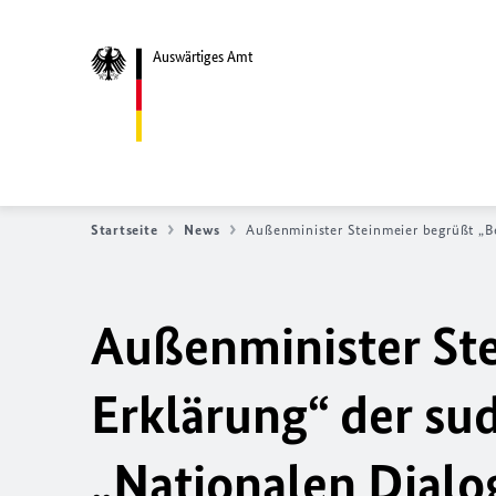
Auswärtiges Amt
Startseite
News
Außenminister Steinmeier begrüßt „B
Außenminister Ste
Erklärung“ der su
„Nationalen Dialo