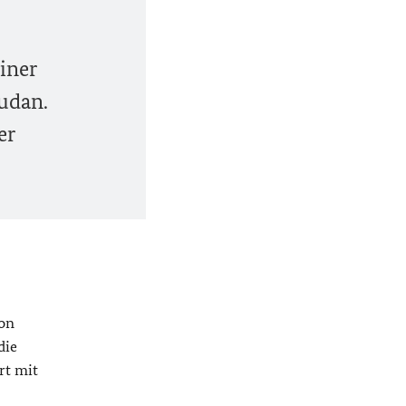
liner
Sudan.
er
von
die
rt mit