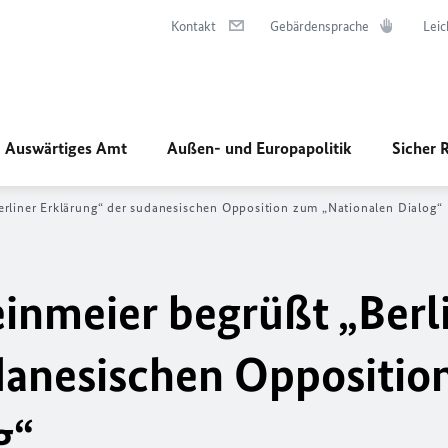
Kontakt
Gebärdensprache
Leic
Auswärtiges Amt
Außen- und Europapolitik
Sicher 
erliner Erklärung“ der sudanesischen Opposition zum „Nationalen Dialog“
inmeier begrüßt „Berl
danesischen Oppositio
g“