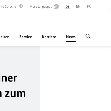
hte Sprache
More languages
DE
EN
FR
Reisen
Service
Karriere
News
iner
n zum