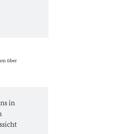
 um über
ns in
n
ssicht