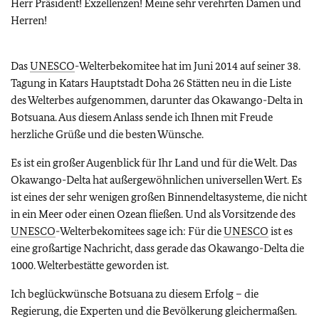
Herr Präsident! Exzellenzen! Meine sehr verehrten Damen und
Herren!
Das
UNESCO
-Welterbekomitee hat im Juni 2014 auf seiner 38.
Tagung in Katars Hauptstadt Doha 26 Stätten neu in die Liste
des Welterbes aufgenommen, darunter das Okawango-Delta in
Botsuana. Aus diesem Anlass sende ich Ihnen mit Freude
herzliche Grüße und die besten Wünsche.
Es ist ein großer Augenblick für Ihr Land und für die Welt. Das
Okawango-Delta hat außergewöhnlichen universellen Wert. Es
ist eines der sehr wenigen großen Binnendeltasysteme, die nicht
in ein Meer oder einen Ozean fließen. Und als Vorsitzende des
UNESCO
-Welterbekomitees sage ich: Für die
UNESCO
ist es
eine großartige Nachricht, dass gerade das Okawango-Delta die
1000. Welterbestätte geworden ist.
Ich beglückwünsche Botsuana zu diesem Erfolg – die
Regierung, die Experten und die Bevölkerung gleichermaßen.