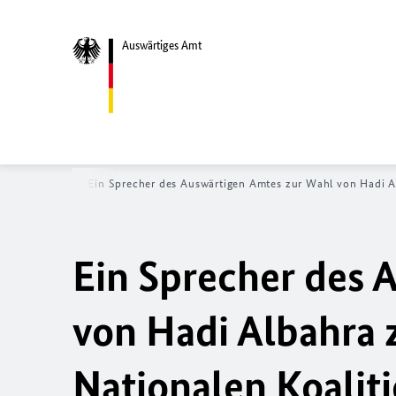
Auswärtiges Amt
eite
News
Ein Sprecher des Auswärtigen Amtes zur Wahl von Hadi Al
Ein Sprecher des 
von Hadi Albahra 
Nationalen Koaliti