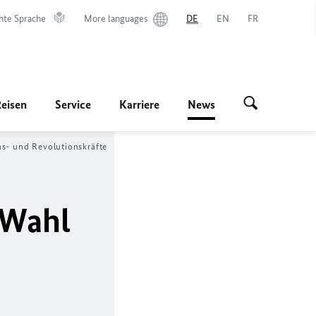
hte Sprache
More languages
DE
EN
FR
Reisen
Service
Karriere
News
ns- und Revolutionskräfte
 Wahl