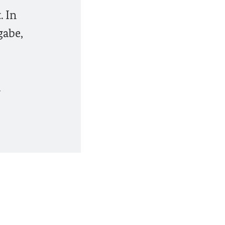
. In
gabe,
a