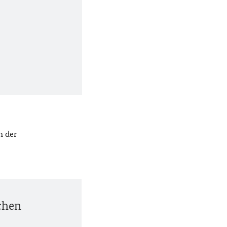
n der
schen