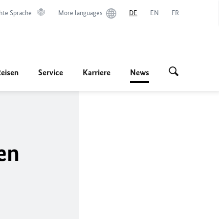
hte Sprache
More languages
DE
EN
FR
Reisen
Service
Karriere
News
en