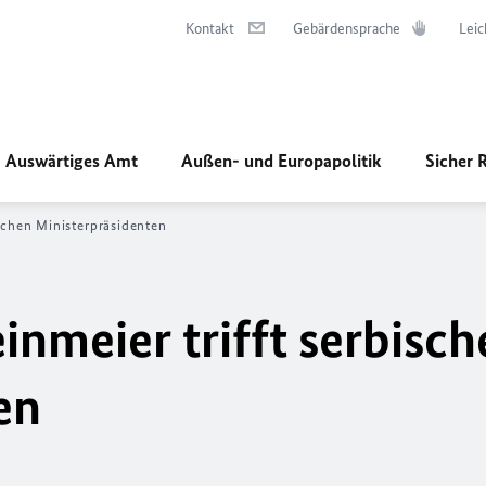
Kontakt
Gebärdensprache
Leic
Auswärtiges Amt
Außen- und Europapolitik
Sicher 
ischen Ministerpräsidenten
nmeier trifft serbisch
en