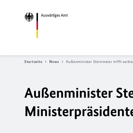
Auswärtiges Amt
Startseite
News
Außenminister Steinmeier trifft serb
Außenminister Stei
Ministerpräsident