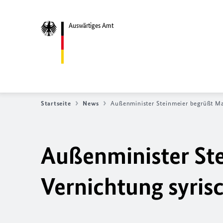
Auswärtiges Amt
Startseite
News
Außenminister Steinmeier begrüßt Ma
Außenminister St
Vernichtung syri