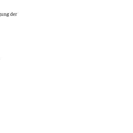
gung der
r