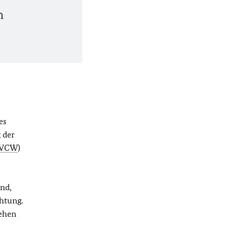
n
es
 der
VCW
)
and,
htung.
sehen