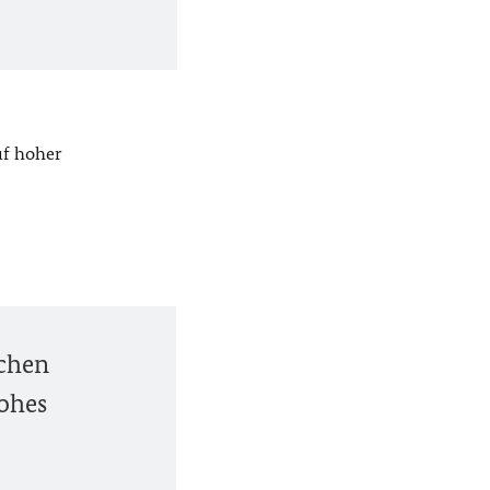
uf hoher
schen
hohes