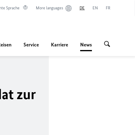
hte Sprache
More languages
DE
EN
FR
Reisen
Service
Karriere
News
at zur