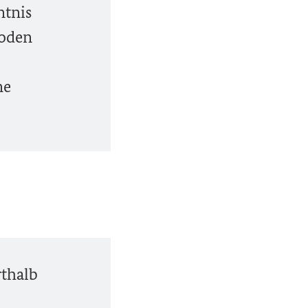
ntnis
Boden
ne
rthalb