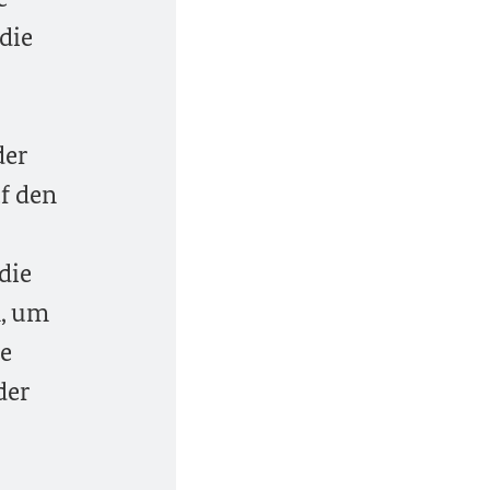
die
der
f den
die
n, um
pe
der