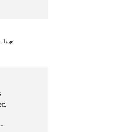
r Lage
s
en
-