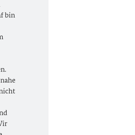
n
f bin
em
n.
t nahe
nicht
and
Wir
e