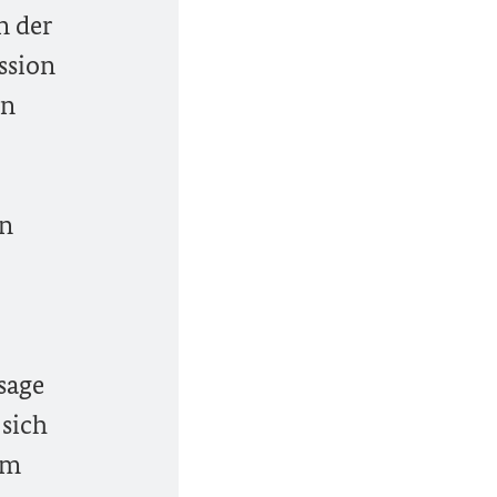
n der
ssion
en
en
sage
 sich
um