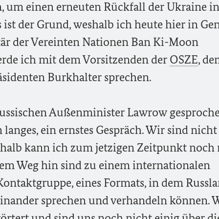
, um einen erneuten Rückfall der Ukraine i
ist der Grund, weshalb ich heute hier in Gen
är der Vereinten Nationen Ban Ki-Moon
erde ich mit dem Vorsitzenden der
OSZE
, d
sidenten Burkhalter sprechen.
russischen Außenminister Lawrow gesproche
n langes, ein ernstes Gespräch. Wir sind nich
halb kann ich zum jetzigen Zeitpunkt noch 
f dem Weg hin sind zu einem internationalen
 Kontaktgruppe, eines Formats, in dem Russl
einander sprechen und verhandeln können. 
örtert und sind uns noch nicht einig über di