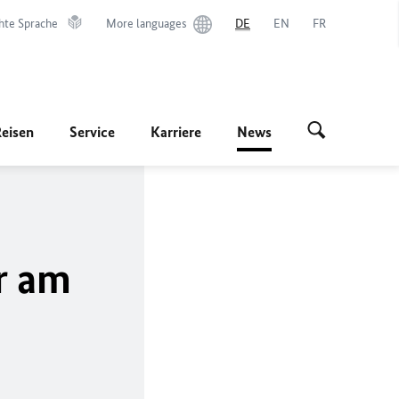
hte Sprache
More languages
DE
EN
FR
Reisen
Service
Karriere
News
r am