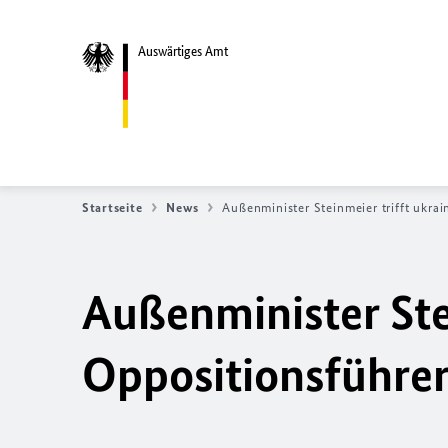
Auswärtiges Amt
Startseite
News
Außenminister Steinmeier trifft ukra
Außenminister Stei
Oppositionsführer