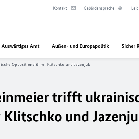
Kontakt
Gebärdensprache
Leic
Auswärtiges Amt
Außen- und Europapolitik
Sicher 
inische Oppositionsführer Klitschko und Jazenjuk
nmeier trifft ukrainis
 Klitschko und Jazenj