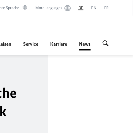
hte Sprache
More languages
DE
EN
FR
Reisen
Service
Karriere
News
che
uk