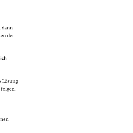
d dann
ten der
lich
he Lösung
folgen.
inen