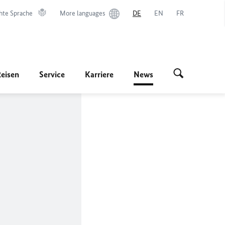
hte Sprache
More languages
DE
EN
FR
Reisen
Service
Karriere
News