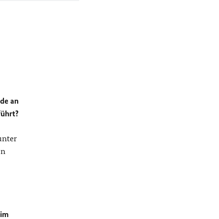
nde an
führt?
unter
en
eim