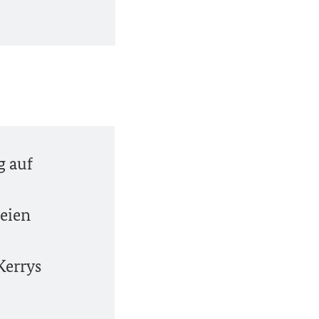
g auf
teien
Kerrys