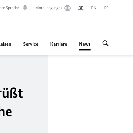
hte Sprache
More languages
DE
EN
FR
Reisen
Service
Karriere
News
rüßt
he