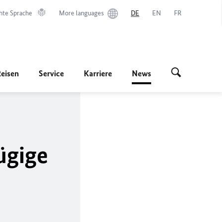
hte Sprache
More languages
DE
EN
FR
Reisen
Service
Karriere
News
ügige