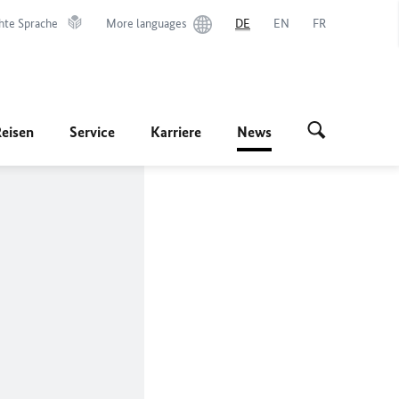
hte Sprache
More languages
DE
EN
FR
Reisen
Service
Karriere
News