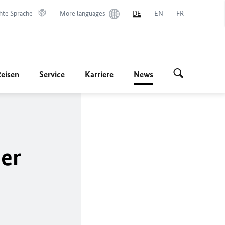
hte Sprache
More languages
DE
EN
FR
Reisen
Service
Karriere
News
er