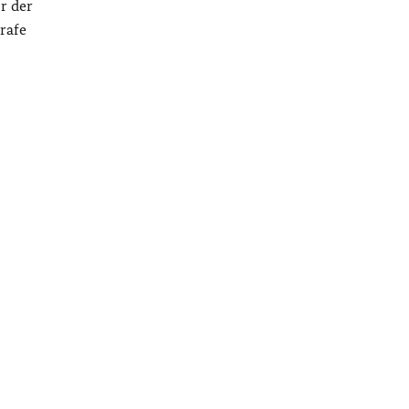
r der
rafe