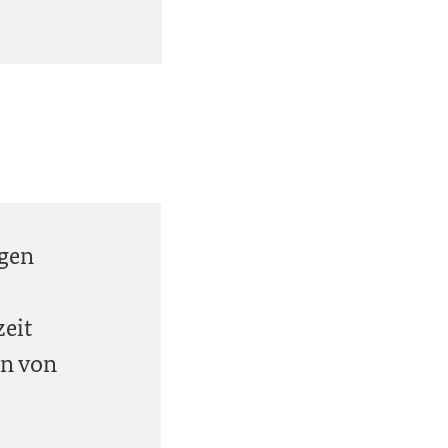
igen
zeit
en von