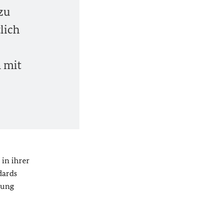
 zu
lich
 mit
in ihrer
dards
lung