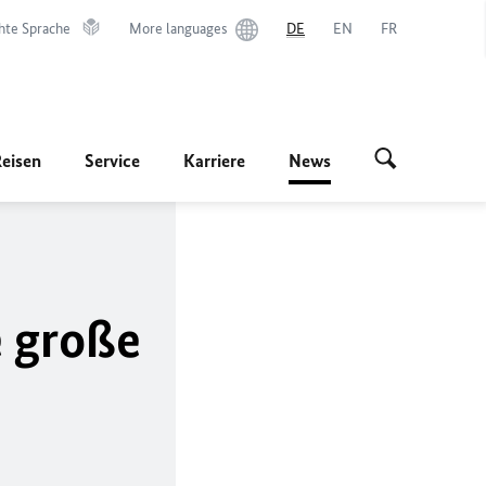
hte Sprache
More languages
DE
EN
FR
Reisen
Service
Karriere
News
 große