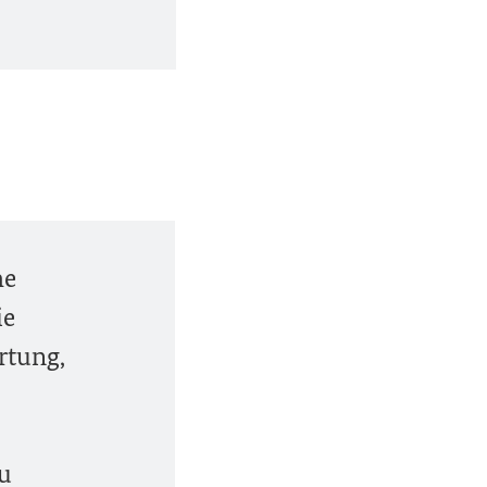
he
ie
rtung,
zu