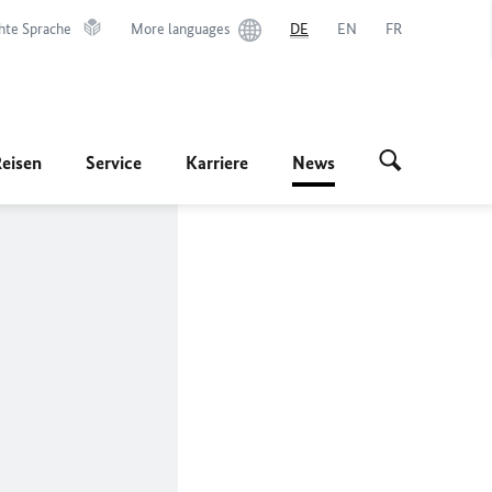
hte Sprache
More languages
DE
EN
FR
Reisen
Service
Karriere
News