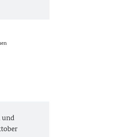
nen
n und
ktober