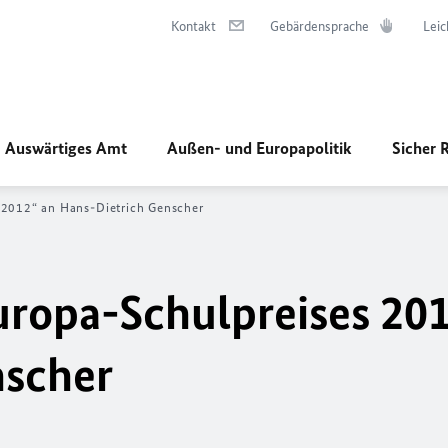
Kontakt
Gebärdensprache
Leic
Auswärtiges Amt
Außen- und Europapolitik
Sicher 
 2012“ an Hans-Dietrich Genscher
uropa-Schulpreises 20
nscher