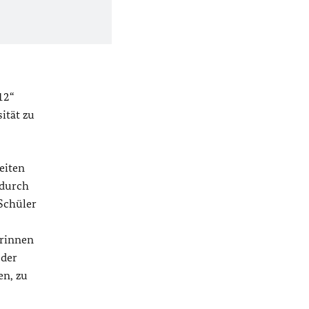
12“
ität zu
eiten
 durch
Schüler
erinnen
 der
en, zu