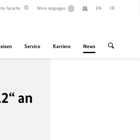
hte Sprache
More languages
DE
EN
FR
Reisen
Service
Karriere
News
12“ an