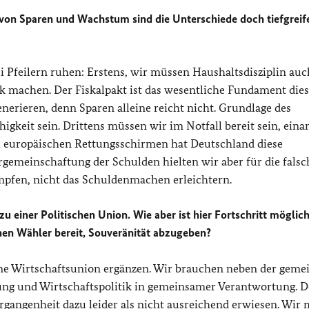
von Sparen und Wachstum sind die Unterschiede doch tiefgreif
i Pfeilern ruhen: Erstens, wir müssen Haushaltsdisziplin auc
ik machen. Der Fiskalpakt ist das wesentliche Fundament die
erieren, denn Sparen alleine reicht nicht. Grundlage des
keit sein. Drittens müssen wir im Notfall bereit sein, eina
zu europäischen Rettungsschirmen hat Deutschland diese
emeinschaftung der Schulden hielten wir aber für die falsc
mpfen, nicht das Schuldenmachen erleichtern.
u einer Politischen Union. Wie aber ist hier Fortschritt möglich
en Wähler bereit, Souveränität abzugeben?
ne Wirtschaftsunion ergänzen. Wir brauchen neben der gem
ung und Wirtschaftspolitik in gemeinsamer Verantwortung. D
ergangenheit dazu leider als nicht ausreichend erwiesen. Wir