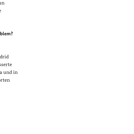
un
e
oblem?
drid
sserte
a und in
orten