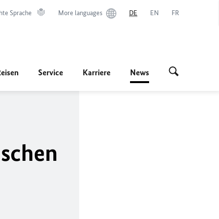
hte Sprache
More languages
DE
EN
FR
Reisen
Service
Karriere
News
ischen