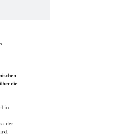
La
enischen
über die
l in
ss der
ird.