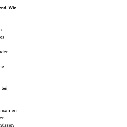
end. Wie
h
ses
nder
he
 bei
einsamen
er
 müssen