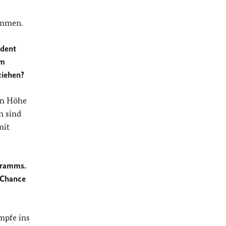
ommen.
ident
em
ziehen?
 in Höhe
n sind
mit
gramms.
 Chance
mpfe ins