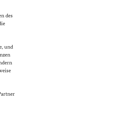
en des
die
e, und
anzen
ondern
weise
Partner