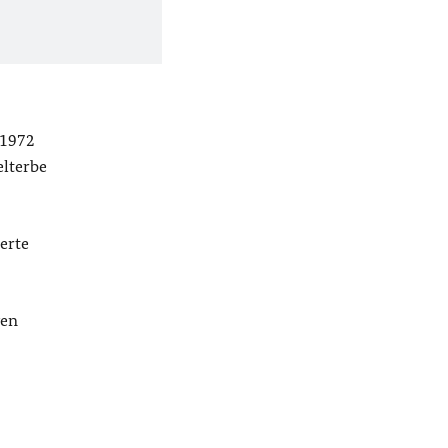
 1972
elterbe
erte
gen