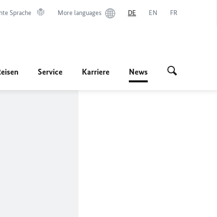
hte Sprache
More languages
DE
EN
FR
Reisen
Service
Karriere
News