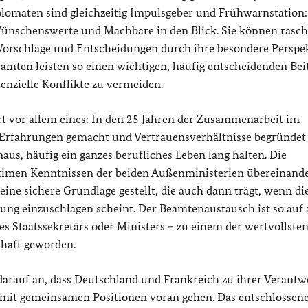
plomaten sind gleichzeitig Impulsgeber und Frühwarnstation:
Wünschenswerte und Machbare in den Blick. Sie können rasch
orschläge und Entscheidungen durch ihre besondere Perspek
amten leisten so einen wichtigen, häufig entscheidenden Bei
enzielle Konflikte zu vermeiden.
 vor allem eines: In den 25 Jahren der Zusammenarbeit im
e Erfahrungen gemacht und Vertrauensverhältnisse begründet
aus, häufig ein ganzes berufliches Leben lang halten. Die
timen Kenntnissen der beiden Außenministerien übereinande
ine sichere Grundlage gestellt, die auch dann trägt, wenn di
tung einzuschlagen scheint. Der Beamtenaustausch ist so auf 
s Staatssekretärs oder Ministers – zu einem der wertvollste
chaft geworden.
arauf an, dass Deutschland und Frankreich zu ihrer Verant
nd mit gemeinsamen Positionen voran gehen. Das entschlossen