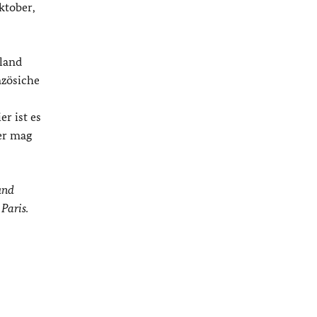
ktober,
hland
nzösiche
r ist es
er mag
und
Paris.