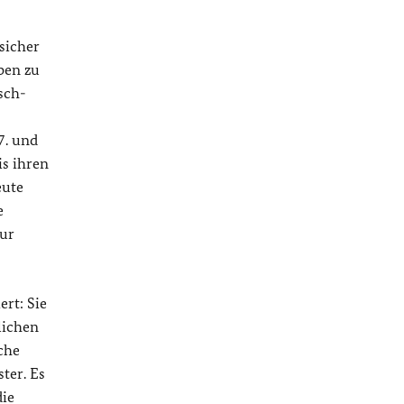
sicher
ben zu
sch-
7. und
is ihren
eute
e
nur
rt: Sie
lichen
che
ter. Es
die