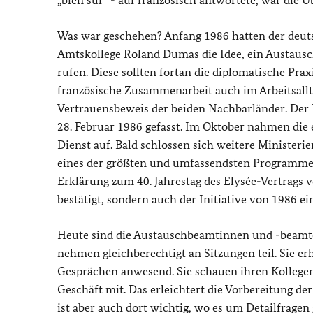
„bien sûr“ - auf französisch antwortete, war die
Was war geschehen? Anfang 1986 hatten der deut
Amtskollege Roland Dumas die Idee, ein Austaus
rufen. Diese sollten fortan die diplomatische Pra
französische Zusammenarbeit auch im Arbeitsallta
Vertrauensbeweis der beiden Nachbarländer. Der 
28. Februar 1986 gefasst. Im Oktober nahmen die
Dienst auf. Bald schlossen sich weitere Ministerie
eines der größten und umfassendsten Programme s
Erklärung zum 40. Jahrestag des Elysée-Vertrags v
bestätigt, sondern auch der Initiative von 1986 e
Heute sind die Austauschbeamtinnen und -beamten 
nehmen gleichberechtigt an Sitzungen teil. Sie er
Gesprächen anwesend. Sie schauen ihren Kollegen a
Geschäft mit. Das erleichtert die Vorbereitung de
ist aber auch dort wichtig, wo es um Detailfrage