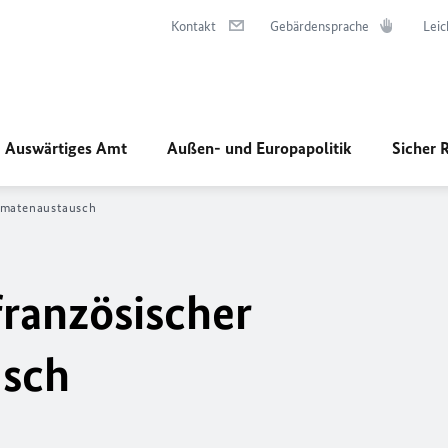
Kontakt
Gebärdensprache
Leic
Auswärtiges Amt
Außen- und Europapolitik
Sicher 
lomatenaustausch
französischer
usch