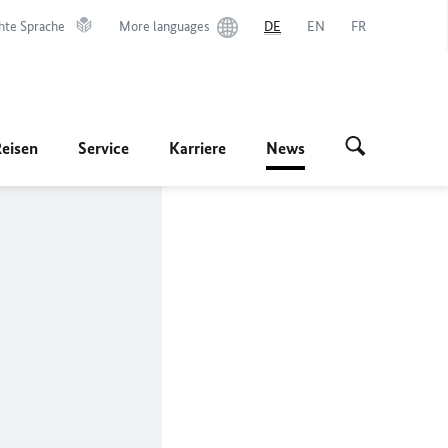
hte Sprache
More languages
DE
EN
FR
Reisen
Service
Karriere
News