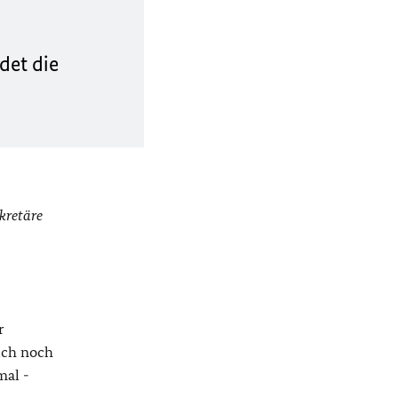
det die
kretäre
r
uch noch
mal -