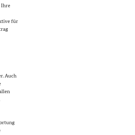
 Ihre
tive für
trag
r. Auch
e
allen
n
wortung
e