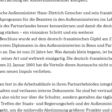
 Überraschung der Konferenzteilnehmer komplett.
sche Außenminister Hans-Dietrich Genscher und sein franzö
chprogramm für die Beamten in den Außenministerien ins Le
xis des Partnerlandes besser kennenlernen und damit die deut
g stärken – ein visionärer Schritt und ein weiterer
Beschluss wurde auf dem deutsch-französischen Gipfel am 2
 ersten Diplomaten in den Außenministerien in Bonn und Par
n an. Das ist nun 25 Jahre her. Was damals klein begann, ist h
einer Art und weltweit einzigartig. Die deutsch-französisch
om 22. Januar 2003 hat die Vorteile dieses Austauschs nicht 
inen neuen Impuls verliehen.
fest in die Arbeitsabläufe in ihren Partnerbehörden integrie
halten und verfassen interne Dokumente. Sie sind bei vertrau
lso nicht nur über die Schulter, sondern gestalten das tägli
r Treffen der Staats- und Regierungschefs und der Außenminis
n geht, um die mühevolle Abstimmung größerer Projekte und 