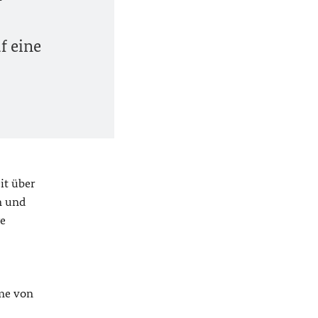
uf eine
it über
n und
ge
hme von