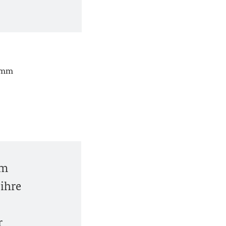
ramm
im
 ihre
r