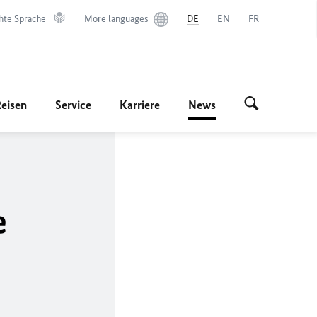
hte Sprache
More languages
DE
EN
FR
Reisen
Service
Karriere
News
e