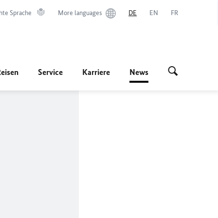
hte Sprache
More languages
DE
EN
FR
Reisen
Service
Karriere
News