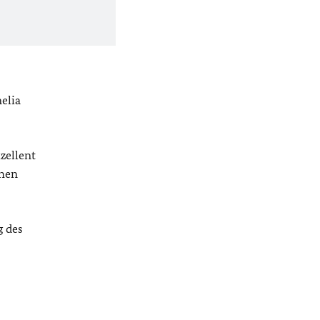
elia
zellent
chen
g des