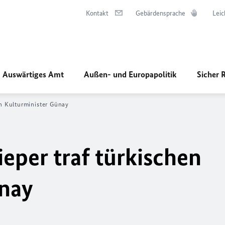
Kontakt
Gebärdensprache
Leic
Auswärtiges Amt
Außen- und Europapolitik
Sicher 
en Kulturminister Günay
ieper traf türkischen
ünay