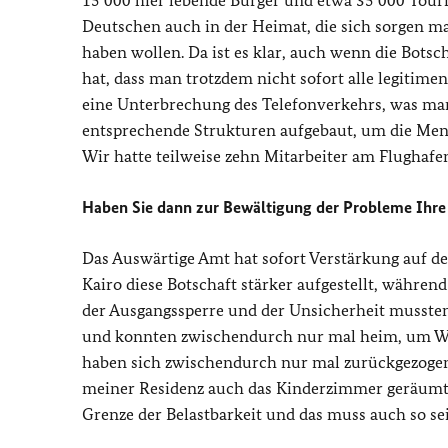
15 000 hier lebende Bürger und etwa 35 000 Touris
Deutschen auch in der Heimat, die sich sorgen 
haben wollen. Da ist es klar, auch wenn die Botsc
hat, dass man trotzdem nicht sofort alle legiti
eine Unterbrechung des Telefonverkehrs, was man
entsprechende Strukturen aufgebaut, um die Mensc
Wir hatte teilweise zehn Mitarbeiter am Flughaf
Haben Sie dann zur Bewältigung der Probleme Ihre 
Das Auswärtige Amt hat sofort Verstärkung auf d
Kairo diese Botschaft stärker aufgestellt, währen
der Ausgangssperre und der Unsicherheit mussten 
und konnten zwischendurch nur mal heim, um Wäs
haben sich zwischendurch nur mal zurückgezogen,
meiner Residenz auch das Kinderzimmer geräumt, d
Grenze der Belastbarkeit und das muss auch so se