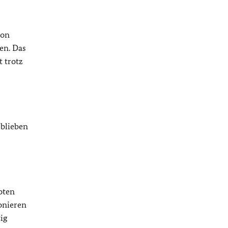
von
en. Das
 trotz
 blieben
oten
onieren
ig