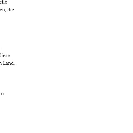
eile
en, die
n
diese
m Land.
am