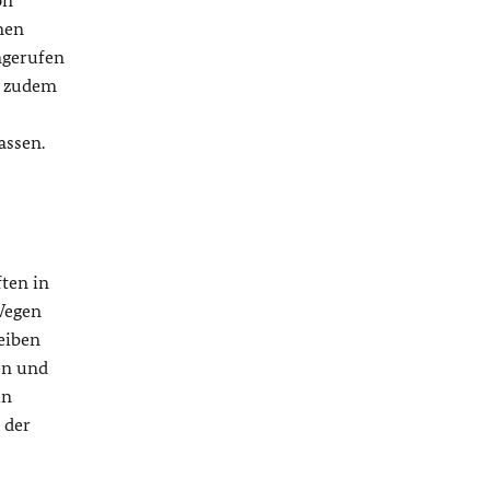
on
nen
ngerufen
b zudem
assen.
ten in
 Wegen
eiben
en und
in
 der