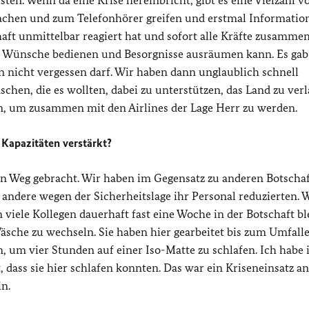
ten. Wenn da eine Krise hereinbricht, gibt es eine Vielzahl v
machen und zum Telefonhörer greifen und erstmal Informatio
haft unmittelbar reagiert hat und sofort alle Kräfte zusamme
men Wünsche bedienen und Besorgnisse ausräumen kann. Es ga
 nicht vergessen darf. Wir haben dann unglaublich schnell
hen, die es wollten, dabei zu unterstützen, das Land zu verl
en, um zusammen mit den Airlines der Lage Herr zu werden.
Kapazitäten verstärkt?
en Weg gebracht. Wir haben im Gegensatz zu anderen Botschaf
d andere wegen der Sicherheitslage ihr Personal reduzierten.
viele Kollegen dauerhaft fast eine Woche in der Botschaft bl
che zu wechseln. Sie haben hier gearbeitet bis zum Umfall
 um vier Stunden auf einer Iso-Matte zu schlafen. Ich habe 
ass sie hier schlafen konnten. Das war ein Kriseneinsatz an
in.