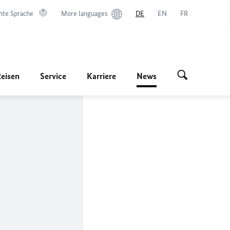
hte Sprache
More languages
DE
EN
FR
Reisen
Service
Karriere
News