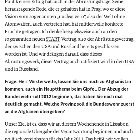
Politik einen Erfolg hat auch in der Abrüstungsfrage. Seine
herausragende Rede, die er gehalten hat in Prag, wo er diese
Vision vom sogenannten „nuclear zero“, also der Welt ohne
Atomwaffen, auch vertreten hat, hat mittlerweile konkrete
Früchte getragen. Ich denke beispielsweise auch an den
sogenannten neuen
START
-Vertrag, also der Abrüstungsvertrag,
der zwischen den
USA
und Russland bereits geschlossen
worden ist. Und wir drängen darauf, dass dieses
Abrüstungswerk, dieser Vertrag auch ratifiziert wird in den
USA
und in Russland.
Frage
:
Herr Westerwelle, lassen Sie uns noch zu Afghanistan
kommen, auch ein Hauptthema beim Gipfel. Der Abzug der
Bundeswehr soll 2012 beginnen, das haben Sie noch mal
deutlich gemacht. Welche Provinz soll die Bundeswehr zuerst
an die Afghanen übergeben?
Unser Ziel ist es, dass wir an diesem Wochenende in Lissabon
die regionale Übergabe der Verantwortung beginnen und auch
politisch vereinbaren für das Jahr 2011. Das heißt, wir wollen,