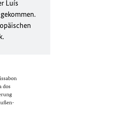
r Luís
engekommen.
ropäischen
k.
Lissabon
a dos
erung
Außen-