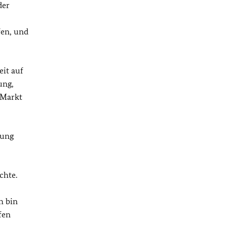
der
fen, und
it auf
ung,
 Markt
rung
chte.
h bin
fen