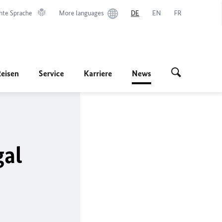
hte Sprache
More languages
DE
EN
FR
Reisen
Service
Karriere
News
gal