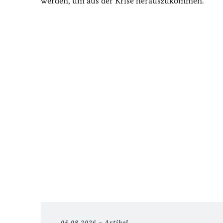
werden, um aus der Krise herauszukommen.“
05.08.2026
Artikel