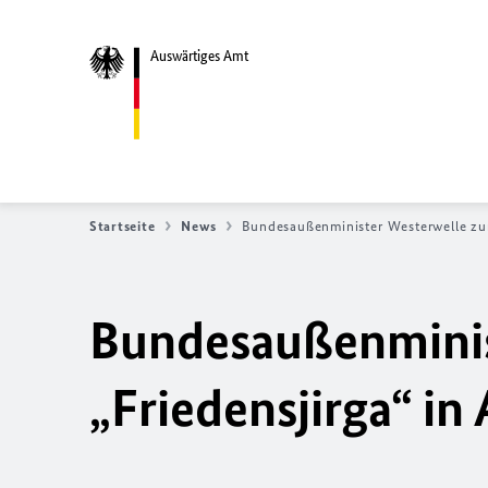
Auswärtiges Amt
Startseite
News
Bundesaußenminister Westerwelle zur 
Bundesaußenminis
„Friedensjirga“ in