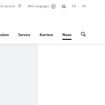
hte Sprache
More languages
DE
EN
FR
Reisen
Service
Karriere
News