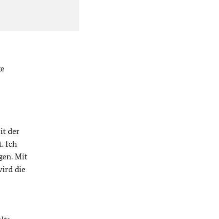
ge
it der
. Ich
gen. Mit
ird die