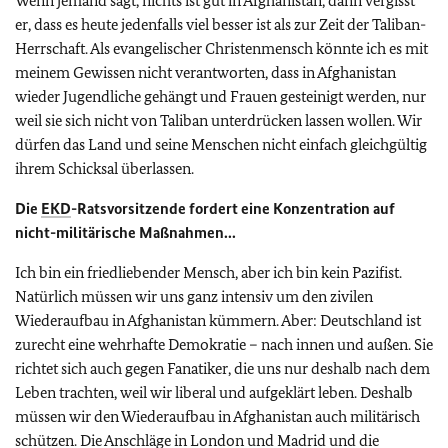
Wenn jemand sagt, nichts ist gut in Afghanistan, dann vergisst
er, dass es heute jedenfalls viel besser ist als zur Zeit der Taliban-
Herrschaft. Als evangelischer Christenmensch könnte ich es mit
meinem Gewissen nicht verantworten, dass in Afghanistan
wieder Jugendliche gehängt und Frauen gesteinigt werden, nur
weil sie sich nicht von Taliban unterdrücken lassen wollen. Wir
dürfen das Land und seine Menschen nicht einfach gleichgültig
ihrem Schicksal überlassen.
Die
EKD
-Ratsvorsitzende fordert eine Konzentration auf
nicht-militärische Maßnahmen...
Ich bin ein friedliebender Mensch, aber ich bin kein Pazifist.
Natürlich müssen wir uns ganz intensiv um den zivilen
Wiederaufbau in Afghanistan kümmern. Aber: Deutschland ist
zurecht eine wehrhafte Demokratie – nach innen und außen. Sie
richtet sich auch gegen Fanatiker, die uns nur deshalb nach dem
Leben trachten, weil wir liberal und aufgeklärt leben. Deshalb
müssen wir den Wiederaufbau in Afghanistan auch militärisch
schützen. Die Anschläge in London und Madrid und die