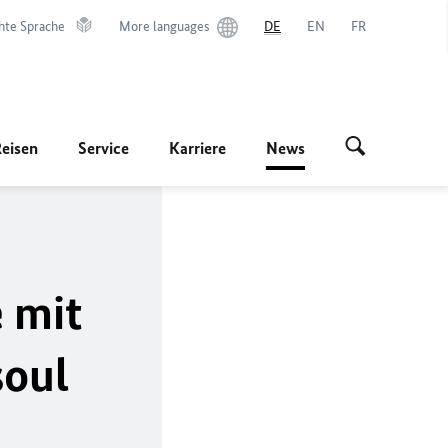
hte Sprache
More languages
DE
EN
FR
Reisen
Service
Karriere
News
 mit
soul