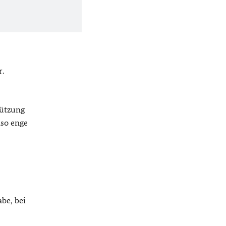
r.
tützung
nso enge
be, bei