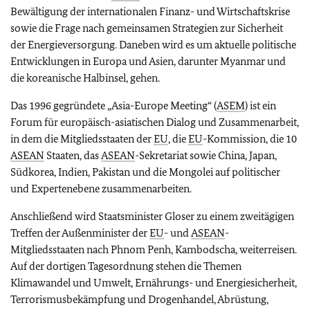
Bewältigung der internationalen Finanz- und Wirtschaftskrise
sowie die Frage nach gemeinsamen Strategien zur Sicherheit
der Energieversorgung. Daneben wird es um aktuelle politische
Entwicklungen in Europa und Asien, darunter Myanmar und
die koreanische Halbinsel, gehen.
Das 1996 gegründete „Asia-Europe Meeting“ (
ASEM
) ist ein
Forum für europäisch-asiatischen Dialog und Zusammenarbeit,
in dem die Mitgliedsstaaten der
EU
, die
EU
-Kommission, die 10
ASEAN
Staaten, das
ASEAN
-Sekretariat sowie China, Japan,
Südkorea, Indien, Pakistan und die Mongolei auf politischer
und Expertenebene zusammenarbeiten.
Anschließend wird Staatsminister Gloser zu einem zweitägigen
Treffen der Außenminister der
EU
- und
ASEAN
-
Mitgliedsstaaten nach Phnom Penh, Kambodscha, weiterreisen.
Auf der dortigen Tagesordnung stehen die Themen
Klimawandel und Umwelt, Ernährungs- und Energiesicherheit,
Terrorismusbekämpfung und Drogenhandel, Abrüstung,