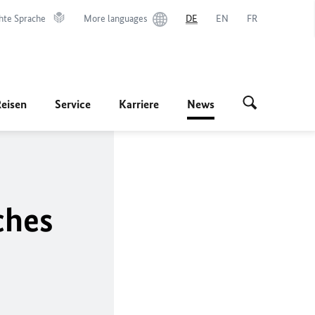
hte Sprache
More languages
DE
EN
FR
Reisen
Service
Karriere
News
ches