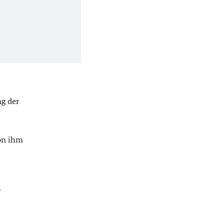
ng der
von ihm
r