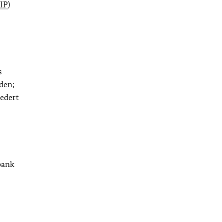
IP
)
s
den;
edert
bank