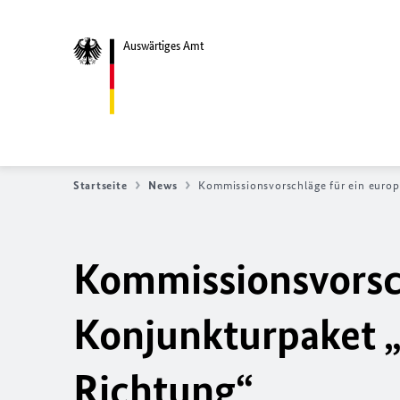
Auswärtiges Amt
Startseite
News
Kommissionsvorschläge für ein europ
Kommissionsvorsch
Konjunkturpaket „g
Richtung“