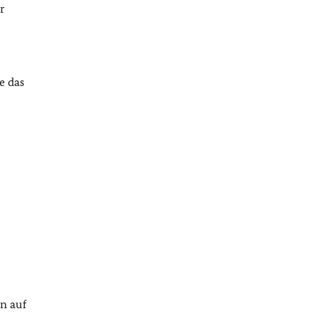
r
e das
n auf