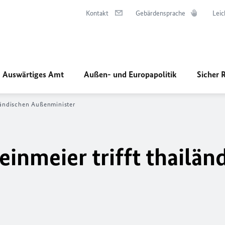
Kontakt
Gebärdensprache
Leic
Auswärtiges Amt
Außen- und Europapolitik
Sicher 
iländischen Außenminister
inmeier trifft thailän