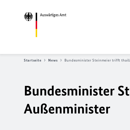
Auswärtiges Amt
Startseite
News
Bundesminister Steinmeier trifft tha
Bundesminister Ste
Außenminister