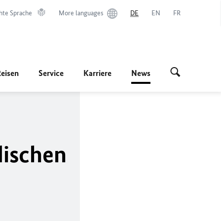
hte Sprache
More languages
DE
EN
FR
Reisen
Service
Karriere
News
dischen