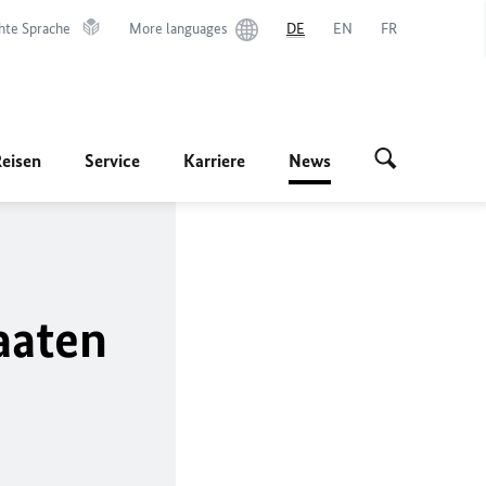
hte Sprache
More languages
DE
EN
FR
Reisen
Service
Karriere
News
aaten