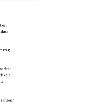
ber,
nlass
restag
torität
chkeit
ht
zählen.“