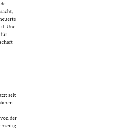
nde
sacht,
rneuerte
ist. Und
 für
schaft
tzt seit
 Nahen
 von der
chzeitig