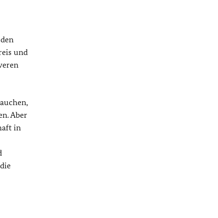
 den
reis und
weren
rauchen,
en. Aber
aft in
d
die