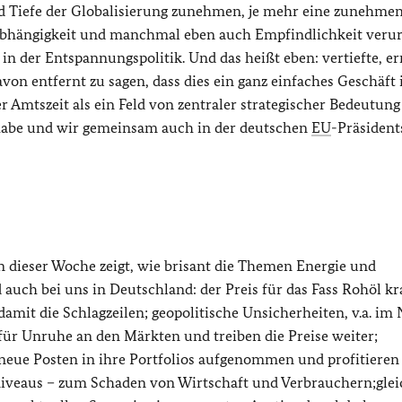
d Tiefe der Globalisierung zunehmen, je mehr eine zunehme
bhängigkeit und manchmal eben auch Empfindlichkeit verur
 der Entspannungspolitik. Und das heißt eben: vertiefte, e
von entfernt zu sagen, dass dies ein ganz einfaches Geschäft 
er Amtszeit als ein Feld von zentraler strategischer Bedeutung
habe und wir gemeinsam auch in der deutschen
EU
-Präsident
in dieser Woche zeigt, wie brisant die Themen Energie und
auch bei uns in Deutschland: der Preis für das Fass Rohöl kra
mit die Schlagzeilen; geopolitische Unsicherheiten, v.a. im
 für Unruhe an den Märkten und treiben die Preise weiter;
 neue Posten in ihre Portfolios aufgenommen und profitieren
isniveaus – zum Schaden von Wirtschaft und Verbrauchern;glei