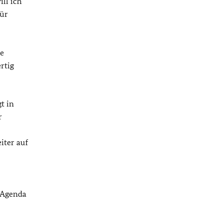
ll ich
für
se
rtig
t in
r
iter auf
e Agenda