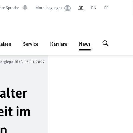
hte Sprache
More languages
DE
EN
FR
Reisen
Service
Karriere
News
rgiepolitik“, 16.11.2007
alter
eit im
en