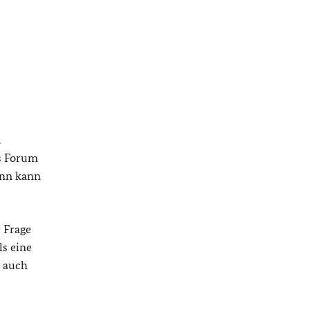
.
as Forum
ann kann
r Frage
ls eine
h auch