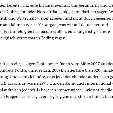
t hier bereits ganz gute Erfahrungen mit uns gesammelt und w
die Golfregion oder Nordafrika denke, dann darf ich sagen: W
itik und Wirtschaft weiter pflegen und nicht durch gegenseit
nsam können wir dafür sorgen, was wir auf deutscher und
eren Umfeld gleichermaßen wollen: eine langfristig sichere
ologisch vertretbaren Bedingungen.
 mit den ehrgeizigen Gipfelbeschlüssen vom März 2007 auf d
 konkrete Politik umzusetzen. 20% Erneuerbare bis 2020, mind
ng. Und wenn ich höre, dass jetzt der ein oder andere sich 
n ich davor nur warnen.Wir würden damit auch international
slandreisen jedenfalls höre ich immer wieder, wie positiv die
in Fragen der Energieversorgung wie des Klimaschutzes beur