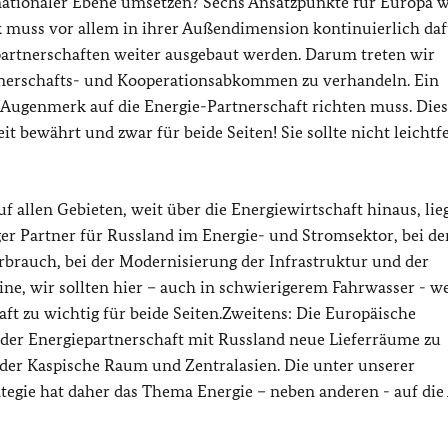
nationaler Ebene umsetzen? Sechs Ansatzpunkte für Europa wi
k muss vor allem in ihrer Außendimension kontinuierlich da
partnerschaften weiter ausgebaut werden. Darum treten wir
rtnerschafts- und Kooperationsabkommen zu verhandeln. Ein
Augenmerk auf die Energie-Partnerschaft richten muss. Die
t bewährt und zwar für beide Seiten! Sie sollte nicht leichtfe
f allen Gebieten, weit über die Energiewirtschaft hinaus, lieg
er Partner für Russland im Energie- und Stromsektor, bei de
rbrauch, bei der Modernisierung der Infrastruktur und der
ine, wir sollten hier – auch in schwierigerem Fahrwasser - we
aft zu wichtig für beide Seiten.Zweitens: Die Europäische
 der Energiepartnerschaft mit Russland neue Lieferräume zu
 der Kaspische Raum und Zentralasien. Die unter unserer
ategie hat daher das Thema Energie – neben anderen - auf di