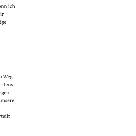
enn ich
ir
ige
en Weg
estens
gegen
 unsere
teilt