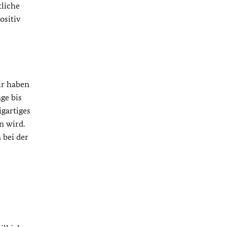
tliche
ositiv
ir haben
ge bis
gartiges
n wird.
 bei der