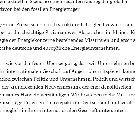
hrem aktuellen Szenario einen rasanten Anstieg der globalen
avon bei den fossilen Energieträger.
s- und Preisrisiken durch strukturelle Ungleichgewichte auf
ber undurchsichtige Preismanöver, Absprachen im kleinen K
egie der Energiekonzerne bestehendes Misstrauen und ersch
r starke deutsche und europäische Energieunternehmen.
ach wie vor der festen Überzeugung, dass wir Unternehmen b
 im internationalen Geschäft auf Augenhöhe mitspielen könn
ation zwischen Politik und Unternehmen. Politik und Wirtsch
ts der grundlegenden Neuvermessung der energiepolitischen
einsames Handeln verständigen. Wir brauchen mehr Mit- un
Vorschläge für einen Energiepakt für Deutschland und werde 
 möglich in ihrem internationalen Geschäft unterstützen.